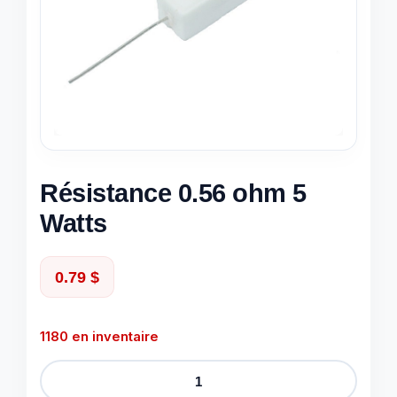
Résistance 0.56 ohm 5
Watts
0.79
$
1180 en inventaire
quantité
de