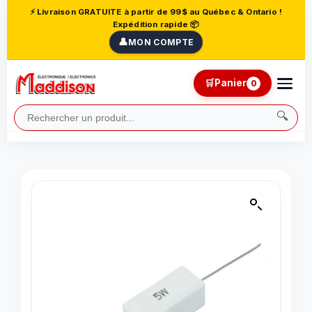
⚡ Livraison GRATUITE à partir de 99$ au Québec & Ontario !
Expédition rapide 📦
👤
MON COMPTE
🛒
Panier
0
🔍