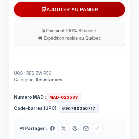
Résistance
AJOUTER AU PANIER
0.56
ohm
5
Watts
UGS :
RES 5W R56
Catégorie:
Résistances
Numéro MAD :
MAD-023593
Code-barres (UPC) :
690780050717
📢 Partager :
🔗