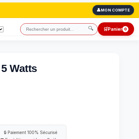
👤
MON COMPTE
🔍
🛒
Panier
0
 5 Watts