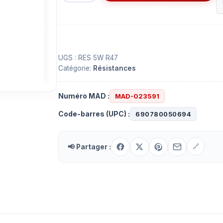
Résistance
0.47
ohm
5
Watts
UGS :
RES 5W R47
Catégorie:
Résistances
Numéro MAD :
MAD-023591
Code-barres (UPC) :
690780050694
📢 Partager :
🔗