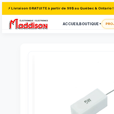
⚡ Livraison GRATUITE à partir de 99$ au Québec & Ontario !
ACCUEIL
BOUTIQUE
PRO
▼