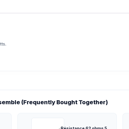
tts.
emble (Frequently Bought Together)
Résistance 62 ohms 5