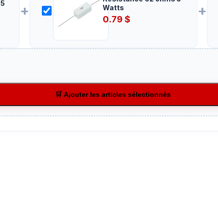
+
+
Watts
0.79
$
🛒 Ajouter les articles sélectionnés