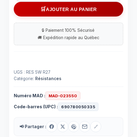
Résistance
AJOUTER AU PANIER
0.27
ohm
5
Watts
UGS :
RES 5W R27
Catégorie:
Résistances
Numéro MAD :
MAD-023550
Code-barres (UPC) :
690780050335
📢 Partager :
🔗