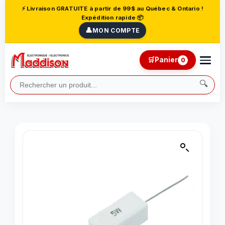
⚡ Livraison GRATUITE à partir de 99$ au Québec & Ontario !
Expédition rapide 📦
👤
MON COMPTE
🛒
Panier
0
🔍