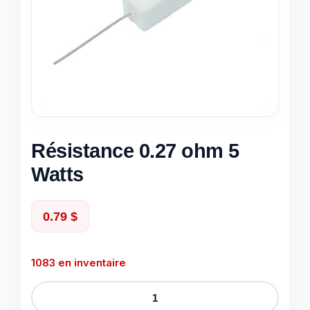
Résistance 0.27 ohm 5
Watts
0.79
$
1083 en inventaire
quantité
de