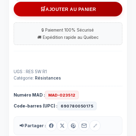
Résistance
AJOUTER AU PANIER
0.1
ohm
5
Watts
UGS :
RES 5W R1
Catégorie:
Résistances
Numéro MAD :
MAD-023512
Code-barres (UPC) :
690780050175
📢 Partager :
🔗