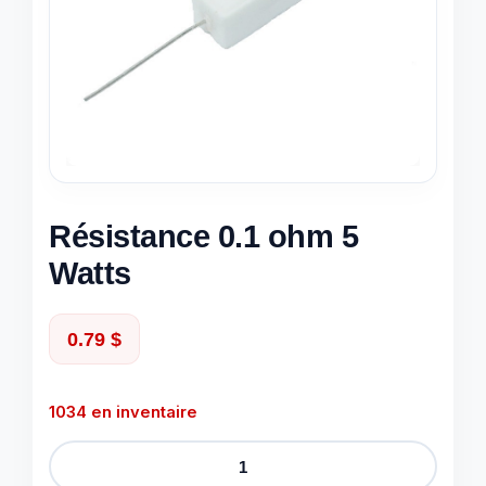
Résistance 0.1 ohm 5
Watts
0.79
$
1034 en inventaire
quantité
de