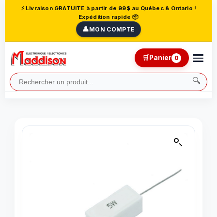
⚡ Livraison GRATUITE à partir de 99$ au Québec & Ontario !
Expédition rapide 📦
👤
MON COMPTE
🛒
Panier
0
🔍