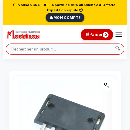
⚡ Livraison GRATUITE à partir de 99$ au Québec & Ontario !
Expédition rapide 📦
👤
MON COMPTE
🛒
Panier
0
🔍