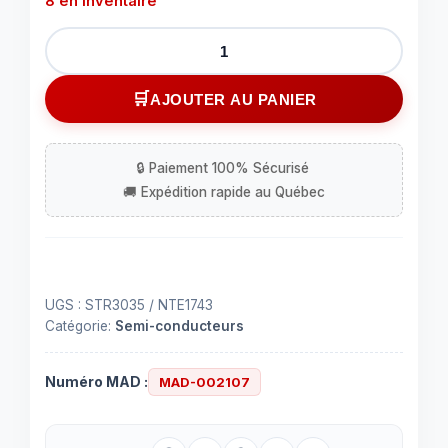
8 en inventaire
quantité
de
SEMI-
AJOUTER AU PANIER
CONDUCTEURS
STR3035
UGS :
STR3035 / NTE1743
Catégorie:
Semi-conducteurs
Numéro MAD :
MAD-002107