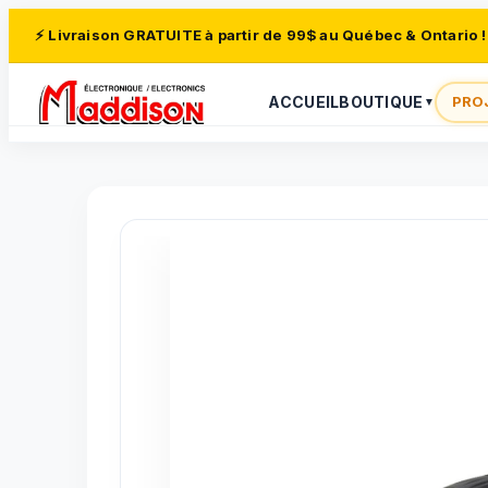
⚡ Livraison GRATUITE à partir de 99$ au Québec & Ontario !
ACCUEIL
BOUTIQUE
PRO
▼