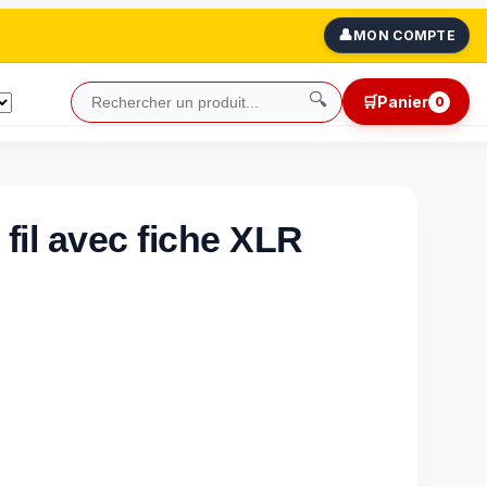
👤
MON COMPTE
🔍
🛒
Panier
0
il avec fiche XLR