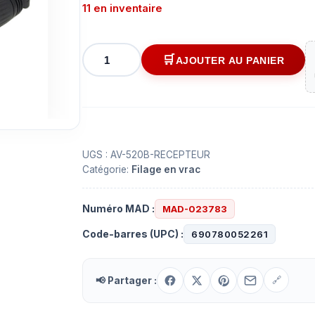
11 en inventaire
quantité
AJOUTER AU PANIER
de
Récepteur
DMX
sans
fil
avec
UGS :
AV-520B-RECEPTEUR
Catégorie:
Filage en vrac
fiche
XLR
femelle
Numéro MAD :
MAD-023783
Code-barres (UPC) :
690780052261
📢 Partager :
🔗