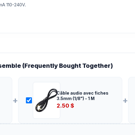
 mA 110-240V.
emble (Frequently Bought Together)
Câble audio avec fiches
+
+
3.5mm (1/8") - 1 M
2.50
$