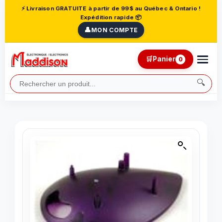
⚡ Livraison GRATUITE à partir de 99$ au Québec & Ontario !
Expédition rapide 📦
👤
MON COMPTE
🛒
Panier
0
🔍