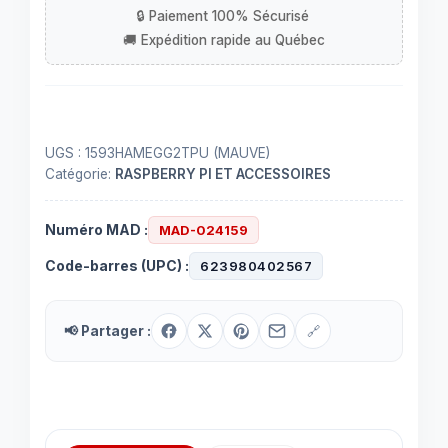
forme
translucide
mauve
UGS :
1593HAMEGG2TPU (MAUVE)
Catégorie:
RASPBERRY PI ET ACCESSOIRES
Numéro MAD :
MAD-024159
Code-barres (UPC) :
623980402567
📢 Partager :
🔗