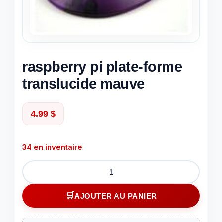
raspberry pi plate-forme
translucide mauve
4.99
$
34 en inventaire
quantité
de
raspberry
AJOUTER AU PANIER
pi
plate-