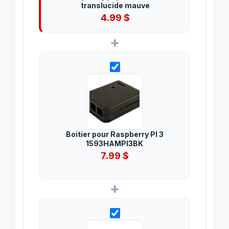
translucide mauve
4.99
$
+
Boitier pour Raspberry PI 3
1593HAMPI3BK
7.99
$
+