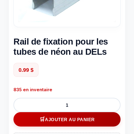
Rail de fixation pour les
tubes de néon au DELs
0.99
$
835 en inventaire
quantité
de
Rail
AJOUTER AU PANIER
de
fixation