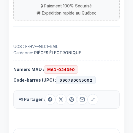
pour
les
tubes
de
néon
au
UGS :
F-HVF-NL01-RAIL
DELs
Catégorie:
PIÈCES ÉLECTRONIQUE
Numéro MAD :
MAD-024390
Code-barres (UPC) :
690780055002
📢 Partager :
🔗