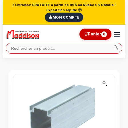
⚡ Livraison GRATUITE à partir de 99$ au Québec & Ontario !
Expédition rapide 📦
👤
MON COMPTE
🛒
Panier
0
🔍