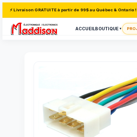
⚡ Livraison GRATUITE à partir de 99$ au Québec & Ontario !
ACCUEIL
BOUTIQUE
PRO
▼