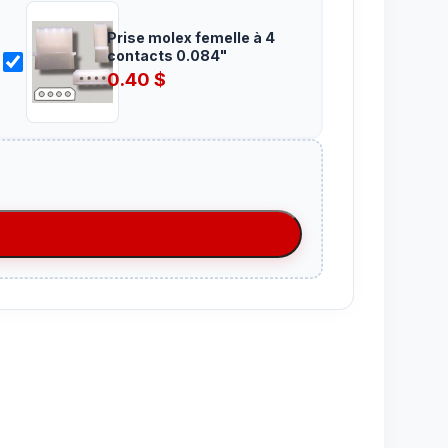
Prise molex femelle à 4
contacts 0.084"
0.40
$