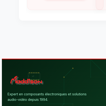
Expert en composants électroniques et solutions
audio-vidéo depuis 1994.