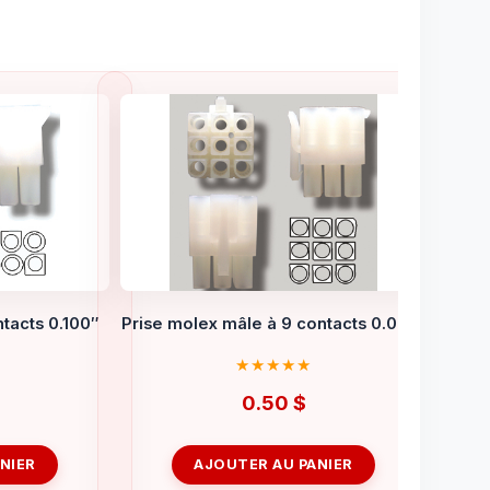
tacts 0.100″
Prise molex mâle à 9 contacts 0.093’’
0.50
$
NIER
AJOUTER AU PANIER