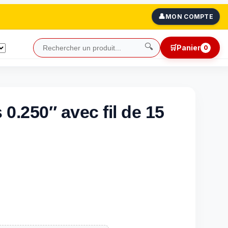
👤
MON COMPTE
🔍
🛒
Panier
0
 0.250″ avec fil de 15