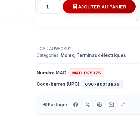
quantité
AJOUTER AU PANIER
de
Prise
mâle
8
contacts
0.250"
UGS :
AUW-0802
Catégories:
Molex
,
Terminaux électriques
avec
fil
de
Numéro MAD :
MAD-025375
15
Code-barres (UPC) :
690780013866
cm
📢 Partager :
🔗