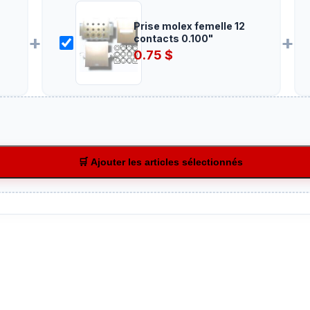
Prise molex femelle 12
+
+
contacts 0.100"
0.75
$
🛒 Ajouter les articles sélectionnés