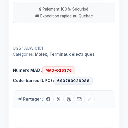
1
contact
0.250"
avec
fil
de
15
UGS :
AUW-0101
cm
Catégories:
Molex
,
Terminaux électriques
Numéro MAD :
MAD-025376
Code-barres (UPC) :
690780026088
📢 Partager :
🔗