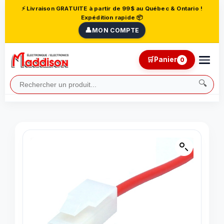
⚡ Livraison GRATUITE à partir de 99$ au Québec & Ontario !
Expédition rapide 📦
👤
MON COMPTE
🛒
Panier
0
🔍