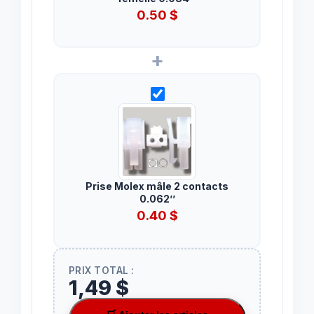
0.50
$
+
Prise Molex mâle 2 contacts
0.062’’
0.40
$
PRIX TOTAL :
1,49 $