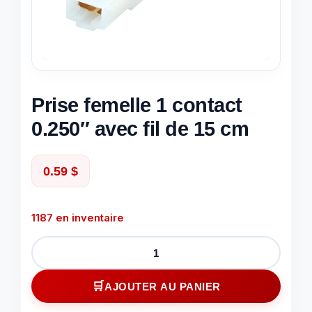
Prise femelle 1 contact
0.250″ avec fil de 15 cm
0.59
$
1187 en inventaire
quantité
de
Prise
AJOUTER AU PANIER
femelle