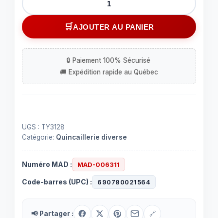
de
Poignée
AJOUTER AU PANIER
encastrée
en
plastique
pour
boîte
de
son
UGS :
TY3128
Catégorie:
Quincaillerie diverse
Numéro MAD :
MAD-006311
Code-barres (UPC) :
690780021564
📢 Partager :
🔗