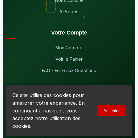
Nous Joindre
À Propos
Votre Compte
Mon Compte
Voir le Panier
FAQ - Foire aux Questions
Ce site utilise des cookies pour
améliorer votre expérience. En
© 2026
Maddison Électronique Inc.
Tous droits réservés.
continuant à naviguer, vous
Accepter
Politique de confidentialité & Cookies
|
Conditions d'utilisation
acceptez notre utilisation des
Numéro d'entreprise du Québec (NEQ) :
1144606069
• TPS :
R138919030RT0001 • TVQ : 10-1702-3051TQ0001
cookies.