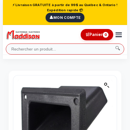
⚡ Livraison GRATUITE à partir de 99$ au Québec & Ontario !
Expédition rapide 📦
👤
MON COMPTE
🛒
Panier
0
🔍