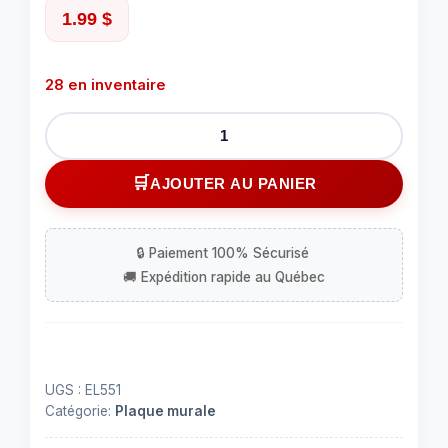
1.99
$
28 en inventaire
quantité
de
Couvert
AJOUTER AU PANIER
pour
plaque
murale
UGS :
EL551
Catégorie:
Plaque murale