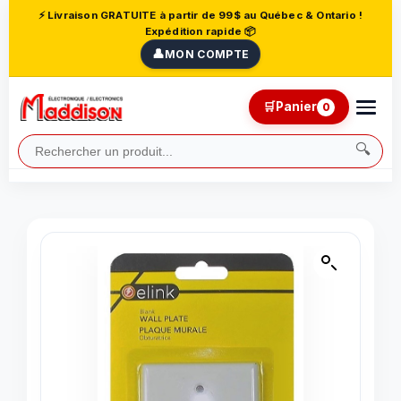
⚡ Livraison GRATUITE à partir de 99$ au Québec & Ontario !
Expédition rapide 📦
👤
MON COMPTE
🛒
Panier
0
🔍