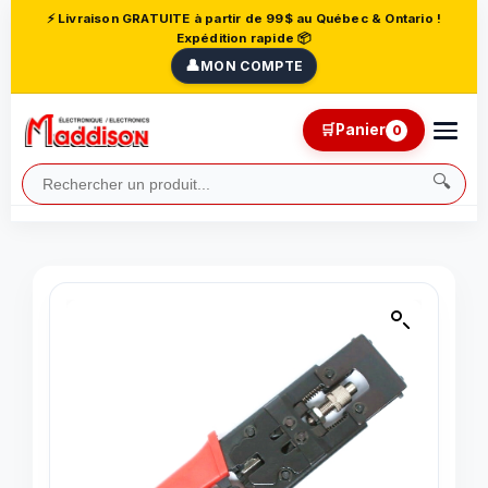
⚡ Livraison GRATUITE à partir de 99$ au Québec & Ontario !
Expédition rapide 📦
👤
MON COMPTE
🛒
Panier
0
🔍