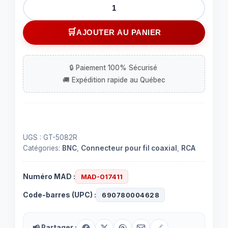
quantité
de
Pinces
AJOUTER AU PANIER
à
sertir
pour
connecteurs
BNC
"F"
et
RCA
UGS :
GT-5082R
Catégories:
BNC
,
Connecteur pour fil coaxial
,
RCA
Numéro MAD :
MAD-017411
Code-barres (UPC) :
690780004628
📢 Partager :
🔗