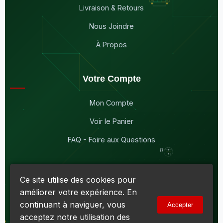
Livraison & Retours
Nous Joindre
À Propos
Votre Compte
Mon Compte
Voir le Panier
FAQ - Foire aux Questions
Ce site utilise des cookies pour
améliorer votre expérience. En
© 2026
Maddison Électronique Inc.
Tous droits réservés.
continuant à naviguer, vous
Accepter
Politique de confidentialité & Cookies
|
Conditions d'utilisation
acceptez notre utilisation des
Numéro d'entreprise du Québec (NEQ) :
1144606069
• TPS :