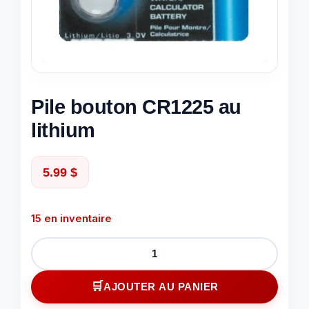
Pile bouton CR1225 au
lithium
5.99
$
15 en inventaire
quantité
de
Pile
AJOUTER AU PANIER
bouton