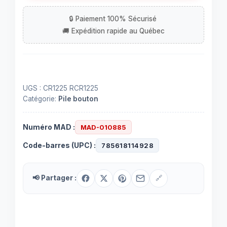
CR1225
au
lithium
UGS :
CR1225 RCR1225
Catégorie:
Pile bouton
Numéro MAD :
MAD-010885
Code-barres (UPC) :
785618114928
📢 Partager :
🔗