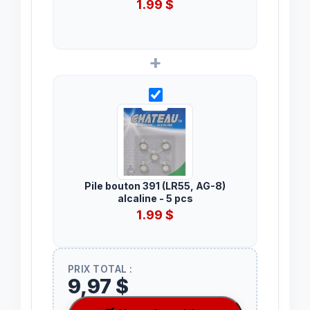
1.99
$
+
Pile bouton 391 (LR55, AG-8)
alcaline - 5 pcs
1.99
$
PRIX TOTAL :
9,97 $