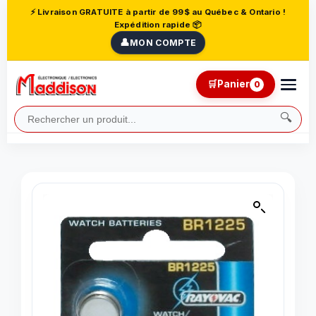
⚡ Livraison GRATUITE à partir de 99$ au Québec & Ontario !
Expédition rapide 📦
👤
MON COMPTE
🛒
Panier
0
🔍