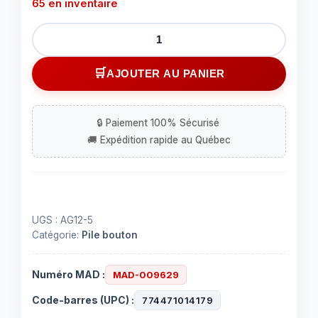
65 en inventaire
quantité
de
Pile
AJOUTER AU PANIER
bouton
386
(LR43,
AG-
12)
alcaline
UGS :
AG12-5
Catégorie:
Pile bouton
Numéro MAD :
MAD-009629
Code-barres (UPC) :
774471014179