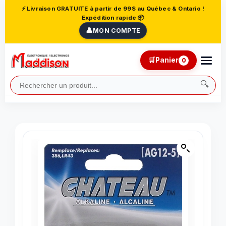
⚡ Livraison GRATUITE à partir de 99$ au Québec & Ontario !
Expédition rapide 📦
👤
MON COMPTE
🛒
Panier
0
🔍