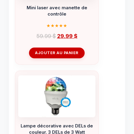
Mini laser avec manette de
contrôle
Le
Le
59.99
$
29.99
$
prix
prix
initial
actuel
AJOUTER AU PANIER
était :
est :
59.99 $.
29.99 $.
Lampe décorative avec DELs de
couleur. 3 DELs de 3 Watt