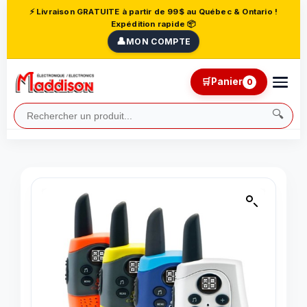
⚡ Livraison GRATUITE à partir de 99$ au Québec & Ontario !
Expédition rapide 📦
👤
MON COMPTE
🛒
Panier
0
🔍