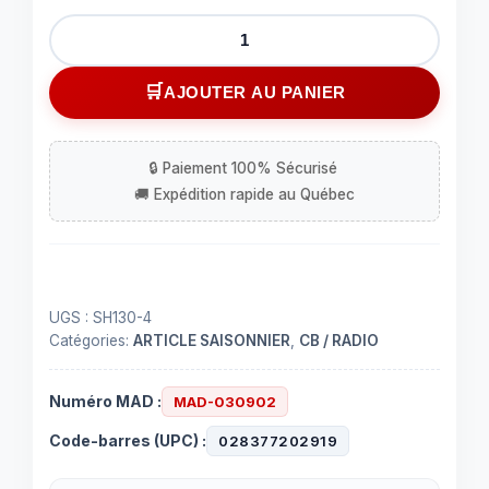
quantité
de
Ensemble
AJOUTER AU PANIER
de
quatres
radio
cb
de
marques
Cobra
UGS :
SH130-4
Catégories:
ARTICLE SAISONNIER
,
CB / RADIO
Numéro MAD :
MAD-030902
Code-barres (UPC) :
028377202919