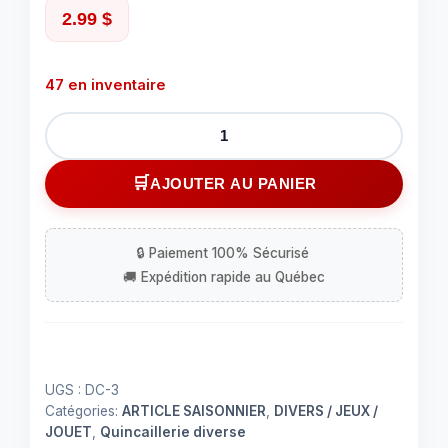
2.99
$
47 en inventaire
quantité
de
Mousqueton
AJOUTER AU PANIER
paquet
de
trois
muli-
couleur
UGS :
DC-3
Catégories:
ARTICLE SAISONNIER
,
DIVERS / JEUX /
JOUET
,
Quincaillerie diverse