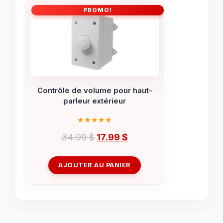
PROMO!
Contrôle de volume pour haut-
parleur extérieur
Le
Le
34.99
$
17.99
$
prix
prix
initial
actuel
AJOUTER AU PANIER
était :
est :
34.99 $.
17.99 $.