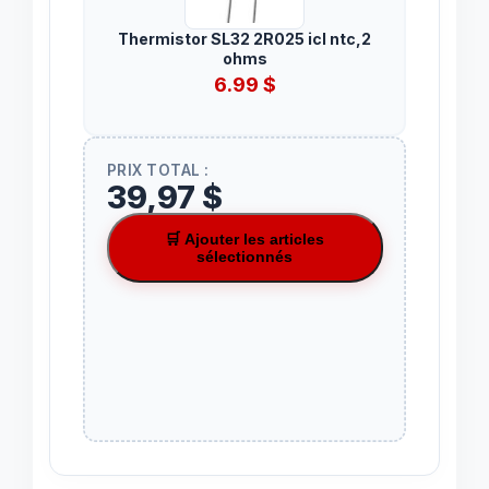
Thermistor SL32 2R025 icl ntc,2
ohms
6.99
$
PRIX TOTAL :
39,97 $
🛒 Ajouter les articles
sélectionnés