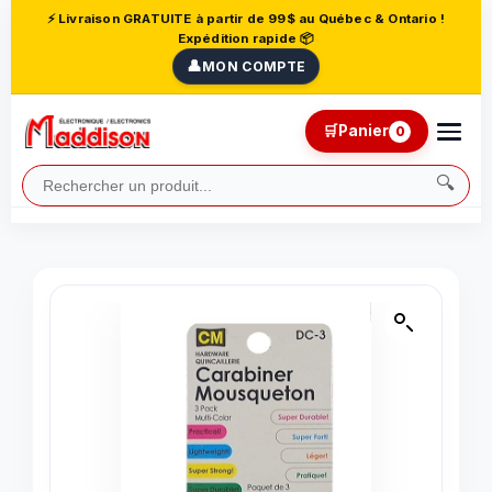
⚡ Livraison GRATUITE à partir de 99$ au Québec & Ontario !
Expédition rapide 📦
👤
MON COMPTE
🛒
Panier
0
🔍