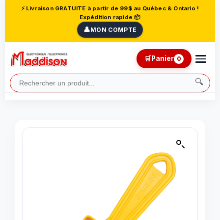
⚡ Livraison GRATUITE à partir de 99$ au Québec & Ontario !
Expédition rapide 📦
👤
MON COMPTE
🛒
Panier
0
🔍