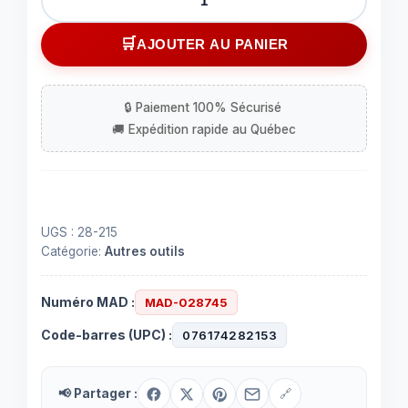
de
Outil
AJOUTER AU PANIER
à
décaper
UGS :
28-215
Catégorie:
Autres outils
Numéro MAD :
MAD-028745
Code-barres (UPC) :
076174282153
📢 Partager :
🔗