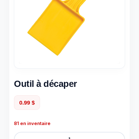
Outil à décaper
0.99
$
81 en inventaire
quantité