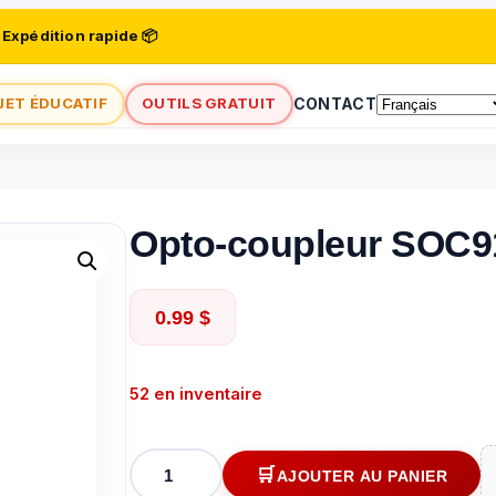
 Expédition rapide 📦
JET ÉDUCATIF
OUTILS GRATUIT
CONTACT
Opto-coupleur SOC9
0.99
$
52 en inventaire
quantité
AJOUTER AU PANIER
de