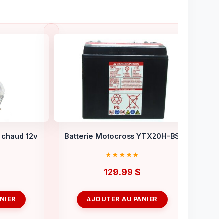
 chaud 12v
Batterie Motocross YTX20H-BS
129.99
$
NIER
AJOUTER AU PANIER