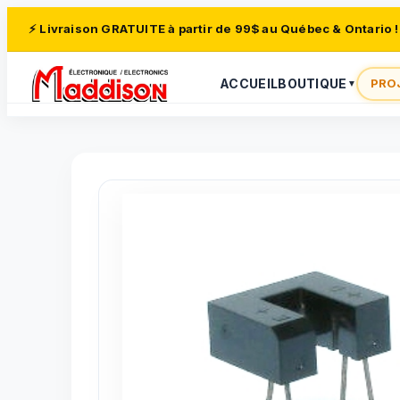
⚡ Livraison GRATUITE à partir de 99$ au Québec & Ontario !
ACCUEIL
BOUTIQUE
PRO
▼