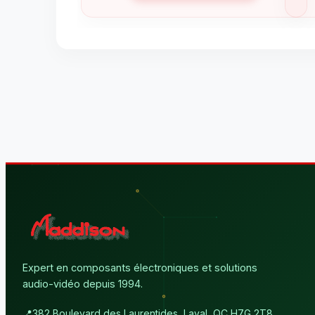
Expert en composants électroniques et solutions
audio-vidéo depuis 1994.
📍
382 Boulevard des Laurentides, Laval, QC H7G 2T8