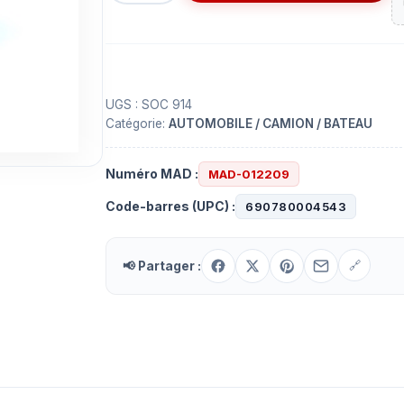
Opto-
coupleur
SOC914
8447
pour
UGS :
SOC 914
Catégorie:
AUTOMOBILE / CAMION / BATEAU
PCB
Numéro MAD :
MAD-012209
Code-barres (UPC) :
690780004543
📢 Partager :
🔗