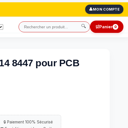
👤
MON COMPTE
🔍
🛒
Panier
0
14 8447 pour PCB