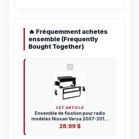
🔥 Fréquemment achetés
ensemble (Frequently
Bought Together)
CET ARTICLE
Ensemble de fixation pour radio
modèles Nissan Versa 2007-2011 /
Nissan 2011-2014 (99-7610B)
28.99
$