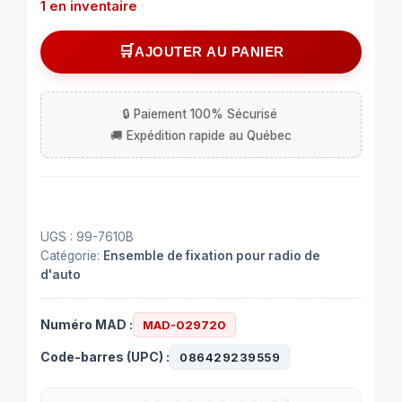
1 en inventaire
quantité
AJOUTER AU PANIER
de
Ensemble
de
fixation
pour
radio
modèles
Nissan
UGS :
99-7610B
Versa
Catégorie:
Ensemble de fixation pour radio de
2007-
d'auto
2011
/
Numéro MAD :
MAD-029720
Nissan
2011-
Code-barres (UPC) :
086429239559
2014
(99-