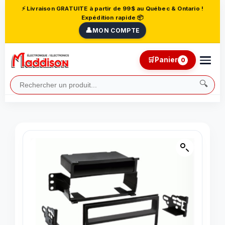
⚡ Livraison GRATUITE à partir de 99$ au Québec & Ontario !
Expédition rapide 📦
👤
MON COMPTE
🛒
Panier
0
🔍