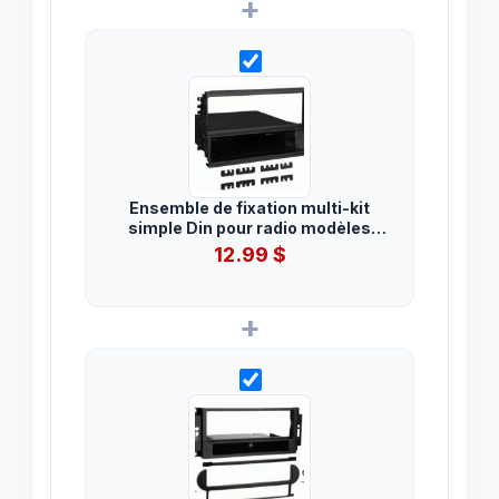
+
Ensemble de fixation multi-kit
simple Din pour radio modèles
Hyundai Elantra 1996-2000,
12.99
$
Sonata 1995-2001, Tiburon 1997-
2002 et Santa Fe 2001-2006.
+