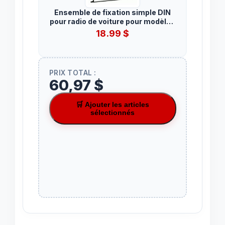
Ensemble de fixation simple DIN
pour radio de voiture pour modèles
Chrysler, Dodge et Jeep 2004-
18.99
$
2010
PRIX TOTAL :
60,97 $
🛒 Ajouter les articles
sélectionnés