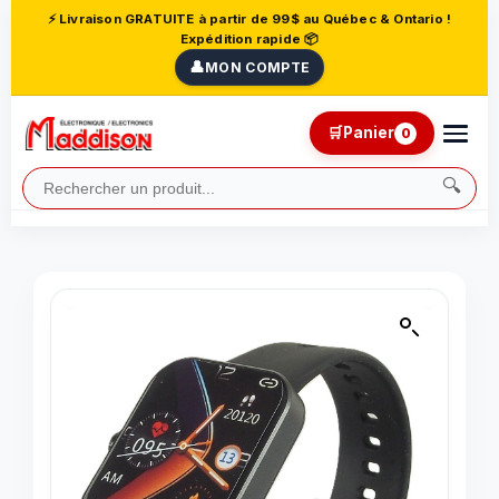
⚡ Livraison GRATUITE à partir de 99$ au Québec & Ontario !
Expédition rapide 📦
👤
MON COMPTE
🛒
Panier
0
🔍