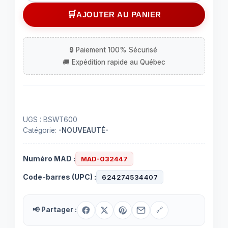
Montre
AJOUTER AU PANIER
intelligente
5.0
UGS :
BSWT600
Catégorie:
-NOUVEAUTÉ-
Numéro MAD :
MAD-032447
Code-barres (UPC) :
624274534407
📢 Partager :
🔗