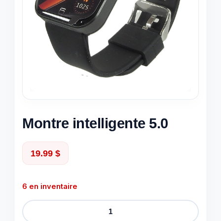
Montre intelligente 5.0
19.99
$
6 en inventaire
quantité
de