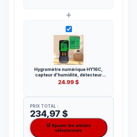
+
Hygromètre numérique HY16C,
capteur d'humidité, détecteur
d'humidité à induction sans
24.99
$
broche
PRIX TOTAL :
234,97 $
🛒 Ajouter les articles
sélectionnés