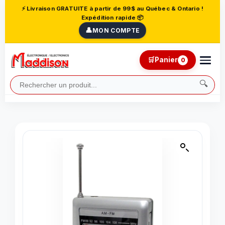
⚡ Livraison GRATUITE à partir de 99$ au Québec & Ontario !
Expédition rapide 📦
👤
MON COMPTE
🛒
Panier
0
🔍