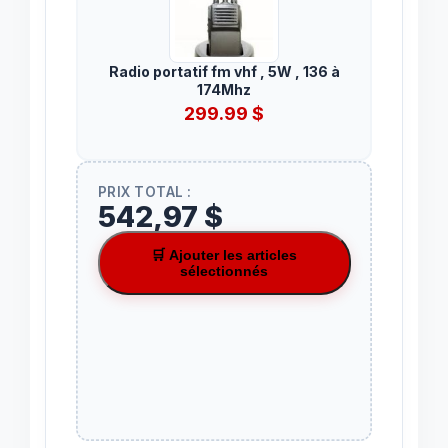
Radio portatif fm vhf , 5W , 136 à
174Mhz
299.99
$
PRIX TOTAL :
542,97 $
🛒 Ajouter les articles
sélectionnés