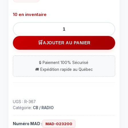
10 en inventaire
quantité
de
Mini
AJOUTER AU PANIER
radio
am/fm
UGS :
R-367
Catégorie:
CB / RADIO
Numéro MAD :
MAD-023200