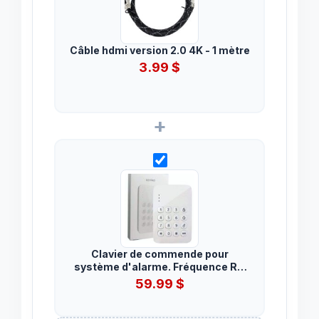
Câble hdmi version 2.0 4K - 1 mètre
3.99
$
+
Clavier de commende pour
système d'alarme. Fréquence RF:
433MHz
59.99
$