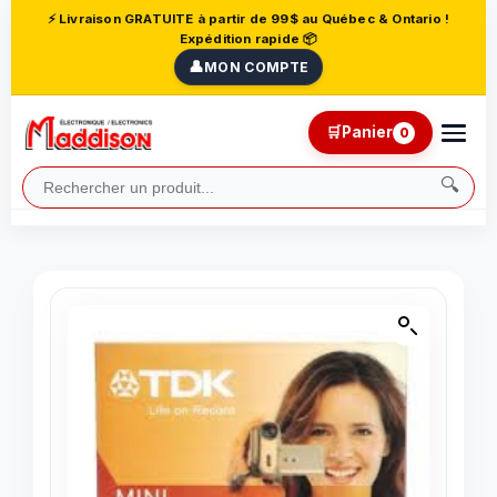
⚡ Livraison GRATUITE à partir de 99$ au Québec & Ontario !
Expédition rapide 📦
👤
MON COMPTE
🛒
Panier
0
🔍