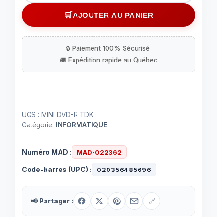
Mini
AJOUTER AU PANIER
DVD-
R
enregistrable
30
minutes
UGS :
MINI DVD-R TDK
Catégorie:
INFORMATIQUE
Numéro MAD :
MAD-022362
Code-barres (UPC) :
020356485696
📢 Partager :
🔗