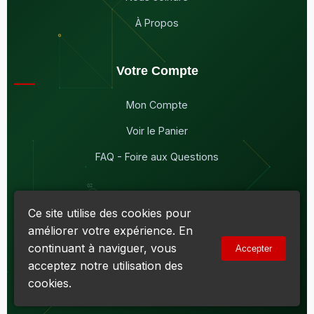
À Propos
Votre Compte
Mon Compte
Voir le Panier
FAQ - Foire aux Questions
Ce site utilise des cookies pour
améliorer votre expérience. En
© 2026
Maddison Électronique Inc.
Tous droits réservés.
continuant à naviguer, vous
Accepter
Politique de confidentialité & Cookies
|
Conditions d'utilisation
acceptez notre utilisation des
Numéro d'entreprise du Québec (NEQ) :
1144606069
• TPS :
R138919030RT0001 • TVQ : 10-1702-3051TQ0001
cookies.