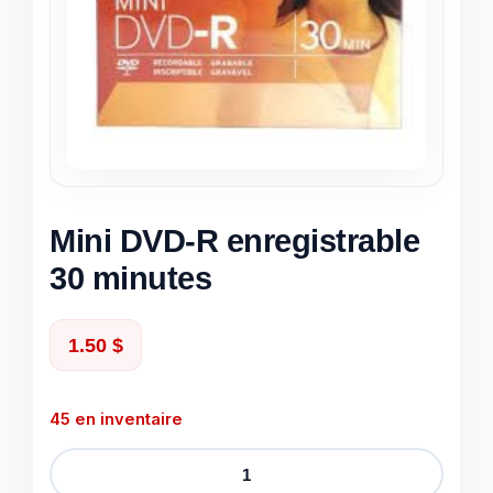
Mini DVD-R enregistrable
30 minutes
1.50
$
45 en inventaire
quantité
de