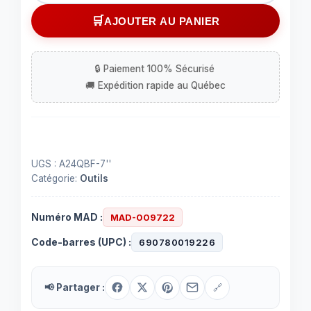
Meule
AJOUTER AU PANIER
pour
rectifieuse
7"
pour
le
métal
et
l'acier
UGS :
A24QBF-7''
Catégorie:
Outils
Numéro MAD :
MAD-009722
Code-barres (UPC) :
690780019226
📢 Partager :
🔗