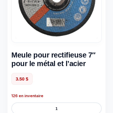
Meule pour rectifieuse 7″
pour le métal et l’acier
3.50
$
126 en inventaire
quantité
de