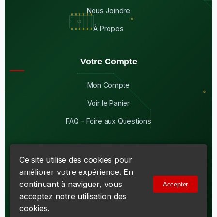
Nous Joindre
À Propos
Votre Compte
Mon Compte
Voir le Panier
FAQ - Foire aux Questions
Ce site utilise des cookies pour
améliorer votre expérience. En
© 2026
Maddison Électronique Inc.
Tous droits réservés.
continuant à naviguer, vous
Accepter
Politique de confidentialité & Cookies
|
Conditions d'utilisation
acceptez notre utilisation des
Numéro d'entreprise du Québec (NEQ) :
1144606069
• TPS :
R138919030RT0001 • TVQ : 10-1702-3051TQ0001
cookies.