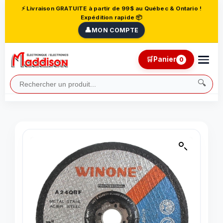
⚡ Livraison GRATUITE à partir de 99$ au Québec & Ontario !
Expédition rapide 📦
👤
MON COMPTE
🛒
Panier
0
🔍