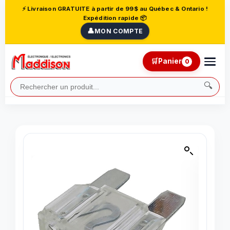
⚡ Livraison GRATUITE à partir de 99$ au Québec & Ontario !
Expédition rapide 📦
👤
MON COMPTE
🛒
Panier
0
🔍