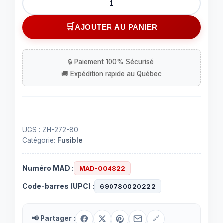
de
Fusible
AJOUTER AU PANIER
AMT
de
80
ampères
UGS :
ZH-272-80
Catégorie:
Fusible
Numéro MAD :
MAD-004822
Code-barres (UPC) :
690780020222
📢 Partager :
🔗