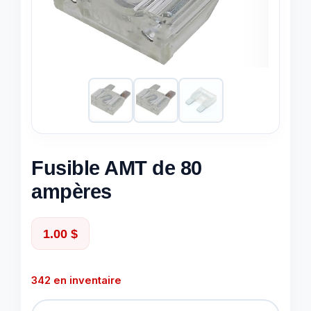
Fusible AMT de 80
ampères
1.00
$
342 en inventaire
quantité