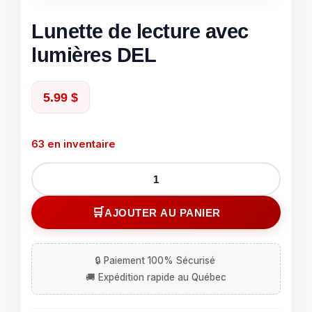
Lunette de lecture avec
lumières DEL
5.99
$
63 en inventaire
quantité
de
Lunette
AJOUTER AU PANIER
de
lecture
avec
lumières
DEL