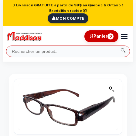
⚡ Livraison GRATUITE à partir de 99$ au Québec & Ontario !
Expédition rapide 📦
👤
MON COMPTE
🛒
Panier
0
🔍