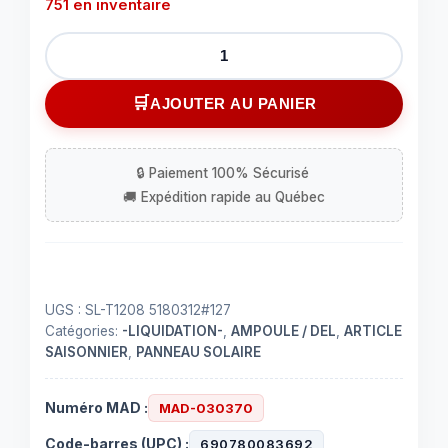
751 en inventaire
quantité
de
Lumière
AJOUTER AU PANIER
solaire
portable
12V
au
DEL
UGS :
SL-T1208 5180312#127
Catégories:
-LIQUIDATION-
,
AMPOULE / DEL
,
ARTICLE
SAISONNIER
,
PANNEAU SOLAIRE
Numéro MAD :
MAD-030370
Code-barres (UPC) :
690780083692