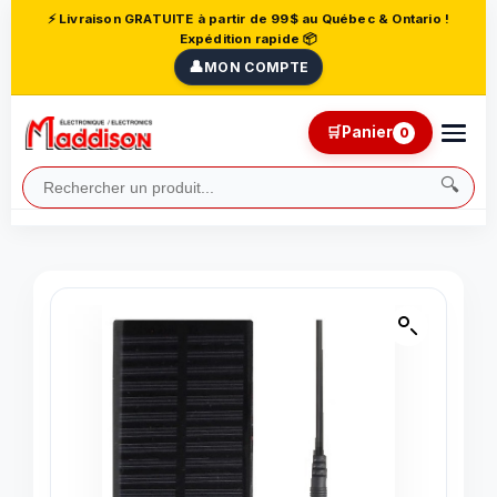
⚡ Livraison GRATUITE à partir de 99$ au Québec & Ontario !
Expédition rapide 📦
👤
MON COMPTE
🛒
Panier
0
🔍