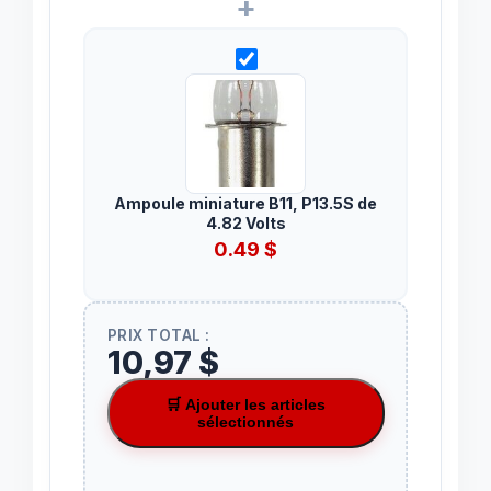
+
Ampoule miniature B11, P13.5S de
4.82 Volts
0.49
$
PRIX TOTAL :
10,97 $
🛒 Ajouter les articles
sélectionnés