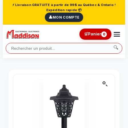
⚡ Livraison GRATUITE à partir de 99$ au Québec & Ontario !
Expédition rapide 📦
👤
MON COMPTE
🛒
Panier
0
🔍