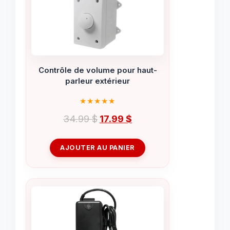
Contrôle de volume pour haut-
parleur extérieur
Le
Le
34.99
$
17.99
$
prix
prix
initial
actuel
AJOUTER AU PANIER
était :
est :
34.99 $.
17.99 $.