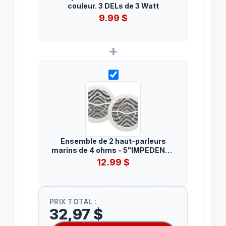
couleur. 3 DELs de 3 Watt
9.99
$
+
Ensemble de 2 haut-parleurs
marins de 4 ohms - 5"IMPEDENCE
4 OHMS
12.99
$
PRIX TOTAL :
32,97 $