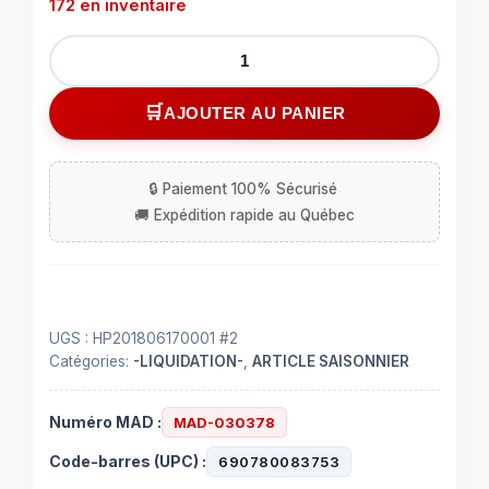
172 en inventaire
quantité
de
Lumière
AJOUTER AU PANIER
solaire
de
jardin
DEL
blanc
ou
UV
UGS :
HP201806170001 #2
Catégories:
-LIQUIDATION-
,
ARTICLE SAISONNIER
Numéro MAD :
MAD-030378
Code-barres (UPC) :
690780083753