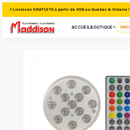
⚡ Livraison GRATUITE à partir de 99$ au Québec & Ontario !
ACCUEIL
BOUTIQUE
PRO
▼