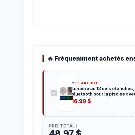
🔥 Fréquemment achetés ens
CET ARTICLE
Lumière au 13 dels étanches,
bluetooth pour la piscine ave
télécommande de contrôle
16.99
$
PRIX TOTAL :
48,97 $