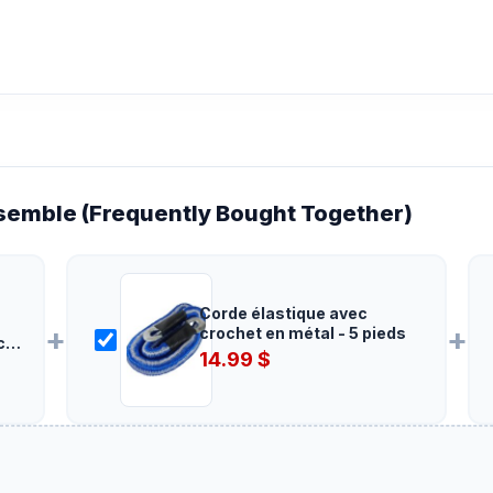
emble (Frequently Bought Together)
Corde élastique avec
+
+
crochet en métal - 5 pieds
c
14.99
$