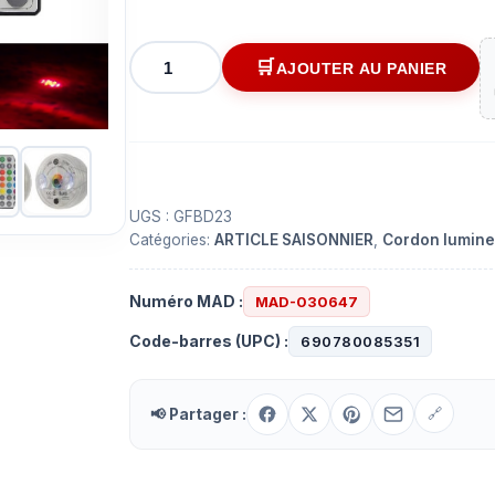
quantité
AJOUTER AU PANIER
de
Lumière
au
13
dels
étanches,
UGS :
GFBD23
Catégories:
ARTICLE SAISONNIER
,
Cordon lumine
bluetooth
pour
la
Numéro MAD :
MAD-030647
piscine
Code-barres (UPC) :
690780085351
avec
télécommande
de
📢 Partager :
🔗
contrôle