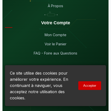
À Propos
Votre Compte
Mon Compte
Voir le Panier
FAQ - Foire aux Questions
Ce site utilise des cookies pour
améliorer votre expérience. En
© 2026
Maddison Électronique Inc.
Tous droits réservés.
continuant à naviguer, vous
Accepter
Politique de confidentialité & Cookies
|
Conditions d'utilisation
acceptez notre utilisation des
Numéro d'entreprise du Québec (NEQ) :
1144606069
• TPS :
R138919030RT0001 • TVQ : 10-1702-3051TQ0001
cookies.