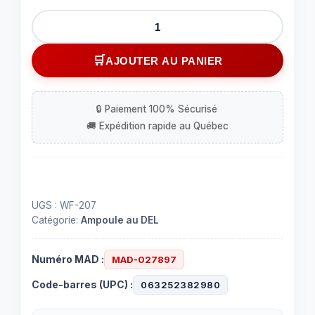
quantité
de
Lumière
AJOUTER AU PANIER
à
une
touche
à
3
DELs
UGS :
WF-207
Catégorie:
Ampoule au DEL
Numéro MAD :
MAD-027897
Code-barres (UPC) :
063252382980