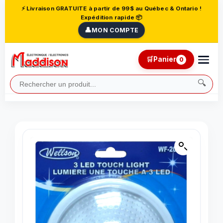
⚡ Livraison GRATUITE à partir de 99$ au Québec & Ontario !
Expédition rapide 📦
👤
MON COMPTE
🛒
Panier
0
🔍