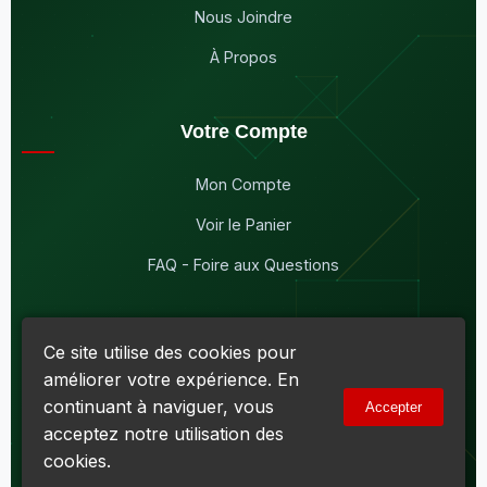
Nous Joindre
À Propos
Votre Compte
Mon Compte
Voir le Panier
FAQ - Foire aux Questions
Ce site utilise des cookies pour
améliorer votre expérience. En
© 2026
Maddison Électronique Inc.
Tous droits réservés.
continuant à naviguer, vous
Accepter
Politique de confidentialité & Cookies
|
Conditions d'utilisation
acceptez notre utilisation des
Numéro d'entreprise du Québec (NEQ) :
1144606069
• TPS :
R138919030RT0001 • TVQ : 10-1702-3051TQ0001
cookies.