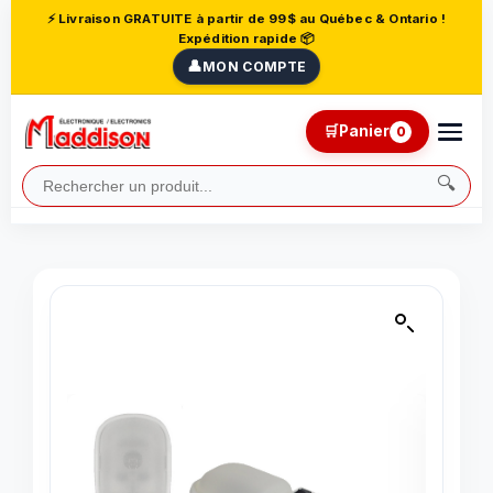
⚡ Livraison GRATUITE à partir de 99$ au Québec & Ontario !
Expédition rapide 📦
👤
MON COMPTE
🛒
Panier
0
🔍