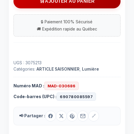
AJOUTER AU PANIER
de
Lumière
en
dôme
double
pour
intérieur
idéal
UGS :
3075213
pour
Catégories:
ARTICLE SAISONNIER
,
Lumière
roulotte
ou
Numéro MAD :
MAD-030686
vr
Code-barres (UPC) :
690780085597
📢 Partager :
🔗