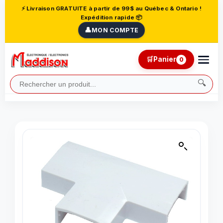
⚡ Livraison GRATUITE à partir de 99$ au Québec & Ontario !
Expédition rapide 📦
👤
MON COMPTE
🛒
Panier
0
🔍