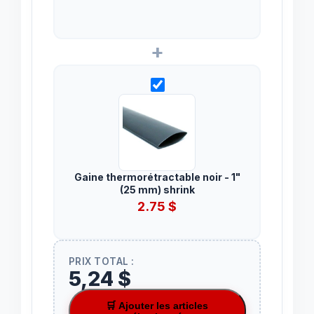
+
Gaine thermorétractable noir - 1"
(25 mm) shrink
2.75
$
PRIX TOTAL :
5,24 $
🛒 Ajouter les articles