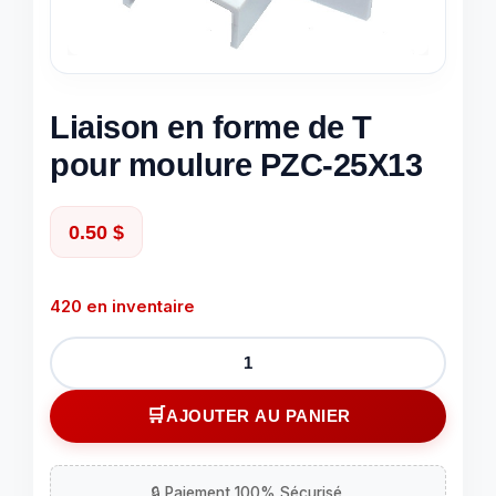
Liaison en forme de T
pour moulure PZC-25X13
0.50
$
420 en inventaire
quantité
de
Liaison
AJOUTER AU PANIER
en
forme
de