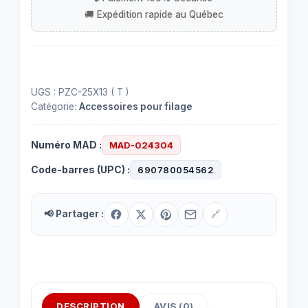
T
pour
moulure
PZC-
25X13
UGS :
PZC-25X13 ( T )
Catégorie:
Accessoires pour filage
Numéro MAD :
MAD-024304
Code-barres (UPC) :
690780054562
📢 Partager :
🔗
DESCRIPTION
AVIS (0)