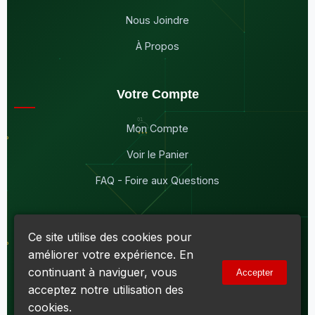
Nous Joindre
À Propos
Votre Compte
Mon Compte
Voir le Panier
FAQ - Foire aux Questions
Ce site utilise des cookies pour
améliorer votre expérience. En
© 2026
Maddison Électronique Inc.
Tous droits réservés.
continuant à naviguer, vous
Accepter
Politique de confidentialité & Cookies
|
Conditions d'utilisation
acceptez notre utilisation des
Numéro d'entreprise du Québec (NEQ) :
1144606069
• TPS :
R138919030RT0001 • TVQ : 10-1702-3051TQ0001
cookies.