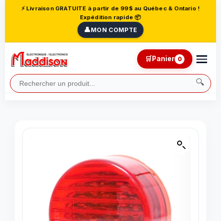
⚡ Livraison GRATUITE à partir de 99$ au Québec & Ontario !
Expédition rapide 📦
👤
MON COMPTE
🛒
Panier
0
🔍