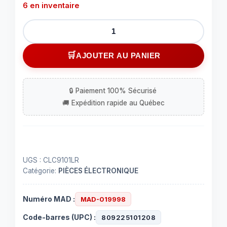
6 en inventaire
quantité
de
Lampe
AJOUTER AU PANIER
scellé
au
DEL
rouge
de
2.5"
UGS :
CLC9101LR
Catégorie:
PIÈCES ÉLECTRONIQUE
Numéro MAD :
MAD-019998
Code-barres (UPC) :
809225101208