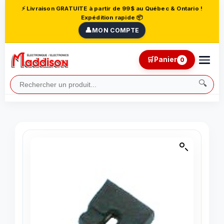
⚡ Livraison GRATUITE à partir de 99$ au Québec & Ontario !
Expédition rapide 📦
👤
MON COMPTE
🛒
Panier
0
🔍