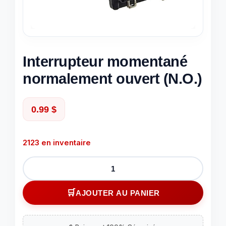
Interrupteur momentané
normalement ouvert (N.O.)
0.99
$
2123 en inventaire
quantité
de
Interrupteur
AJOUTER AU PANIER
momentané
normalement
ouvert