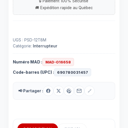
(N.O.)
UGS :
PSD-12T8M
Catégorie:
Interrupteur
Numéro MAD :
MAD-016658
Code-barres (UPC) :
690780031457
📢 Partager :
🔗