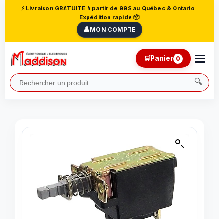
⚡ Livraison GRATUITE à partir de 99$ au Québec & Ontario !
Expédition rapide 📦
👤
MON COMPTE
🛒
Panier
0
🔍