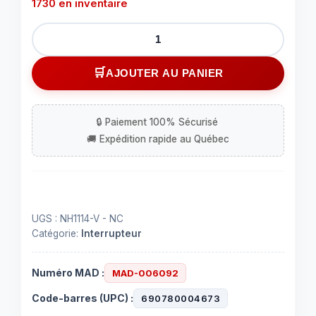
1730 en inventaire
quantité
de
Interrupteur
AJOUTER AU PANIER
momentané
à
poussoir
vert
(N.F.)
UGS :
NH1114-V - NC
Catégorie:
Interrupteur
Numéro MAD :
MAD-006092
Code-barres (UPC) :
690780004673