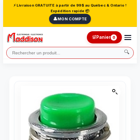
⚡ Livraison GRATUITE à partir de 99$ au Québec & Ontario !
Expédition rapide 📦
👤
MON COMPTE
🛒
Panier
0
🔍