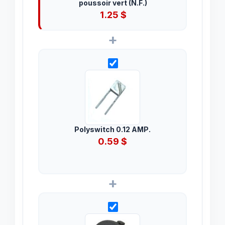
poussoir vert (N.F.)
1.25
$
+
Polyswitch 0.12 AMP.
0.59
$
+