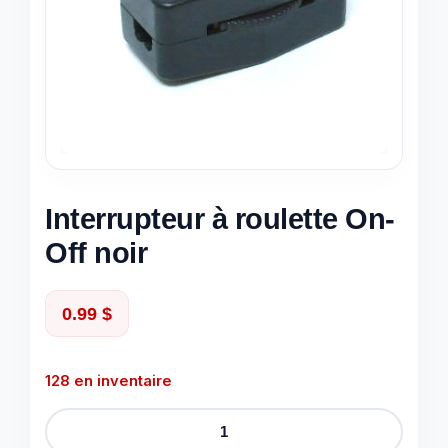
Interrupteur à roulette On-
Off noir
0.99
$
128 en inventaire
quantité
de