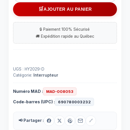
Interrupteur
AJOUTER AU PANIER
à
roulette
On-
Off
noir
UGS :
HY2029-D
Catégorie:
Interrupteur
Numéro MAD :
MAD-008053
Code-barres (UPC) :
690780003232
📢 Partager :
🔗