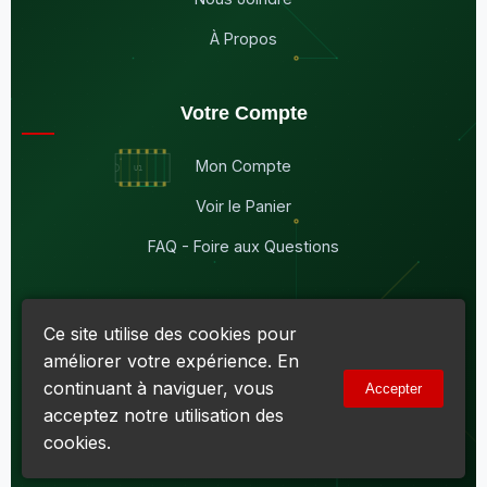
À Propos
Votre Compte
Mon Compte
Voir le Panier
FAQ - Foire aux Questions
Ce site utilise des cookies pour
améliorer votre expérience. En
© 2026
Maddison Électronique Inc.
Tous droits réservés.
continuant à naviguer, vous
Accepter
Politique de confidentialité & Cookies
|
Conditions d'utilisation
acceptez notre utilisation des
Numéro d'entreprise du Québec (NEQ) :
1144606069
• TPS :
R138919030RT0001 • TVQ : 10-1702-3051TQ0001
cookies.