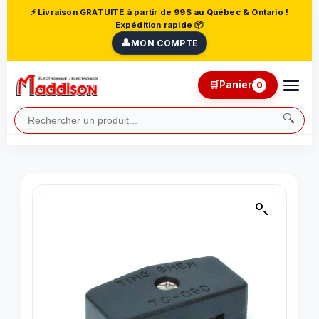
⚡ Livraison GRATUITE à partir de 99$ au Québec & Ontario !
Expédition rapide 📦
👤
MON COMPTE
🛒
Panier
0
🔍