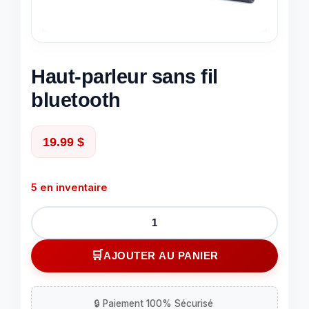
Haut-parleur sans fil
bluetooth
19.99
$
5 en inventaire
quantité
de
Haut-
AJOUTER AU PANIER
parleur
sans
fil