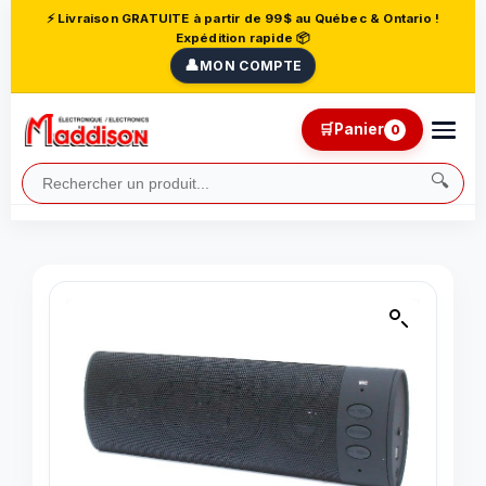
⚡ Livraison GRATUITE à partir de 99$ au Québec & Ontario !
Expédition rapide 📦
👤
MON COMPTE
🛒
Panier
0
🔍