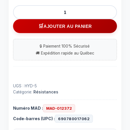
quantité
de
Haut-
AJOUTER AU PANIER
parleur
de
haute
fréquence
8
ohms
-
50
UGS :
HYD-5
Watts
Catégorie:
Résistances
Numéro MAD :
MAD-012372
Code-barres (UPC) :
690780017062