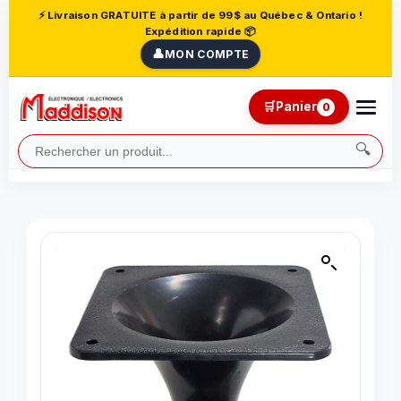
⚡ Livraison GRATUITE à partir de 99$ au Québec & Ontario !
Expédition rapide 📦
👤
MON COMPTE
🛒
Panier
0
🔍