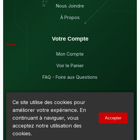
Nous Joindre
À Propos
Votre Compte
Mon Compte
Voir le Panier
FAQ - Foire aux Questions
Ce site utilise des cookies pour
améliorer votre expérience. En
© 2026
Maddison Électronique Inc.
Tous droits réservés.
continuant à naviguer, vous
Accepter
Politique de confidentialité & Cookies
|
Conditions d'utilisation
acceptez notre utilisation des
Numéro d'entreprise du Québec (NEQ) :
1144606069
• TPS :
R138919030RT0001 • TVQ : 10-1702-3051TQ0001
cookies.