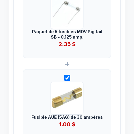
Paquet de 5 fusibles MDV Pig tail
SB - 0.125 amp.
2.35
$
+
Fusible AUE (5AG) de 30 ampères
1.00
$