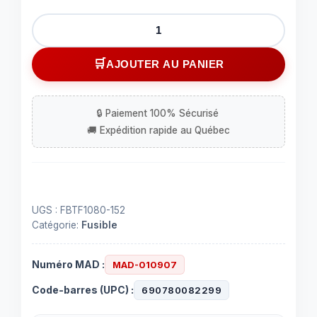
quantité
de
Fusible
AJOUTER AU PANIER
thermique
152°C
/
306
°F
UGS :
FBTF1080-152
Catégorie:
Fusible
Numéro MAD :
MAD-010907
Code-barres (UPC) :
690780082299