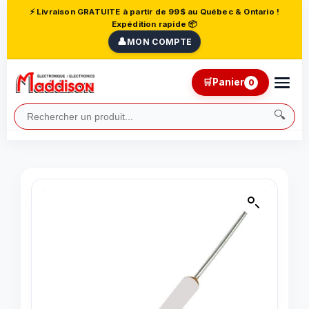
⚡ Livraison GRATUITE à partir de 99$ au Québec & Ontario !
Expédition rapide 📦
👤
MON COMPTE
🛒
Panier
0
🔍