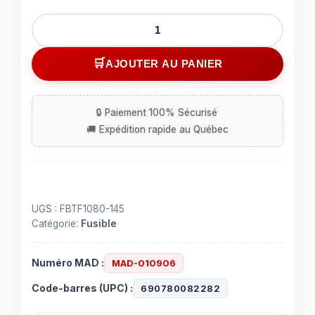
quantité
de
Fusible
AJOUTER AU PANIER
thermique
145°C
/
293°F
UGS :
FBTF1080-145
Catégorie:
Fusible
Numéro MAD :
MAD-010906
Code-barres (UPC) :
690780082282