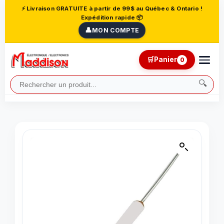
⚡ Livraison GRATUITE à partir de 99$ au Québec & Ontario !
Expédition rapide 📦
👤
MON COMPTE
🛒
Panier
0
🔍