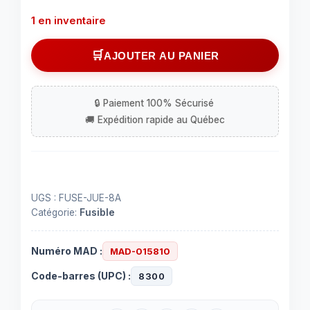
1 en inventaire
quantité
AJOUTER AU PANIER
de
Fusible
jue250V
8
AMP.
UGS :
FUSE-JUE-8A
Catégorie:
Fusible
Numéro MAD :
MAD-015810
Code-barres (UPC) :
8300