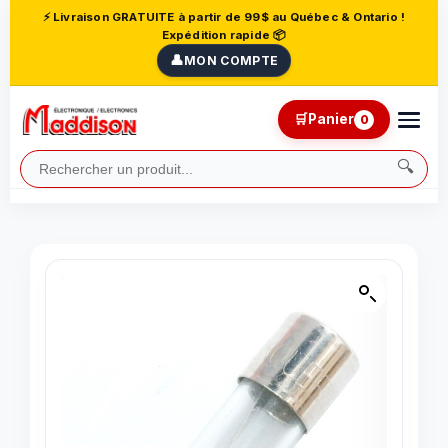
⚡ Livraison GRATUITE à partir de 99$ au Québec & Ontario !
Expédition rapide 📦
👤
MON COMPTE
🛒
Panier
0
🔍