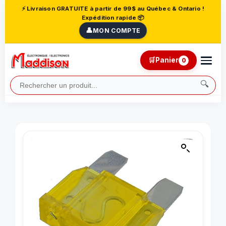
⚡ Livraison GRATUITE à partir de 99$ au Québec & Ontario !
Expédition rapide 📦
👤
MON COMPTE
🛒
Panier
0
🔍