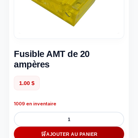
Fusible AMT de 20
ampères
1.00
$
1009 en inventaire
quantité
de
Fusible
AJOUTER AU PANIER