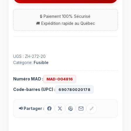
AMT
de
20
ampères
UGS :
ZH-272-20
Catégorie:
Fusible
Numéro MAD :
MAD-004816
Code-barres (UPC) :
690780020178
📢 Partager :
🔗