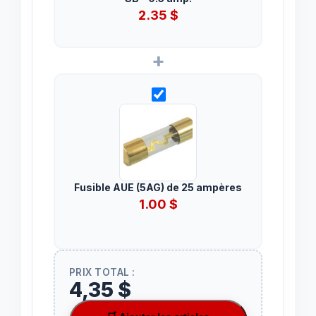
2.35
$
+
Fusible AUE (5AG) de 25 ampères
1.00
$
PRIX TOTAL :
4,35 $