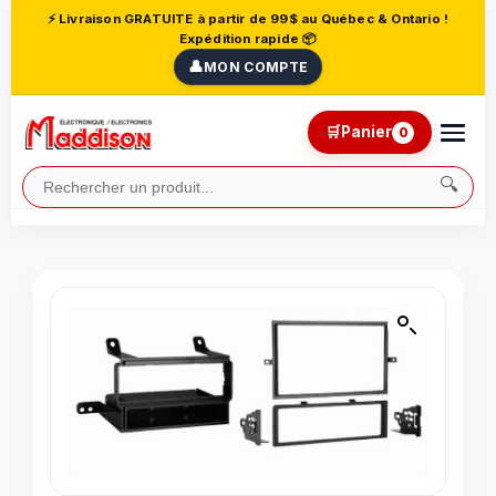
⚡ Livraison GRATUITE à partir de 99$ au Québec & Ontario !
Expédition rapide 📦
👤
MON COMPTE
🛒
Panier
0
🔍