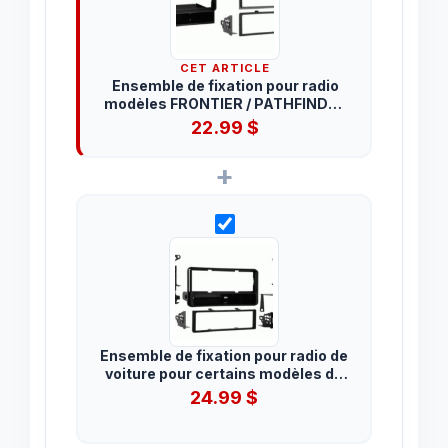
CET ARTICLE
Ensemble de fixation pour radio
modèles FRONTIER / PATHFINDER
/ XTERRA 2005-2013
22.99
$
+
Ensemble de fixation pour radio de
voiture pour certains modèles de
Toyota 2000 à 2005. Sinple DIN.
24.99
$