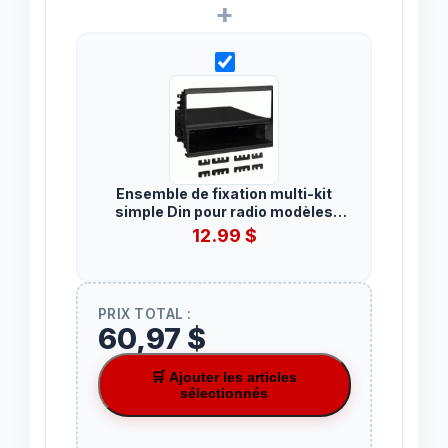
+
Ensemble de fixation multi-kit
simple Din pour radio modèles
Hyundai Elantra 1996-2000,
12.99
$
Sonata 1995-2001, Tiburon 1997-
2002 et Santa Fe 2001-2006.
PRIX TOTAL :
60,97 $
🛒 Ajouter les articles
sélectionnés