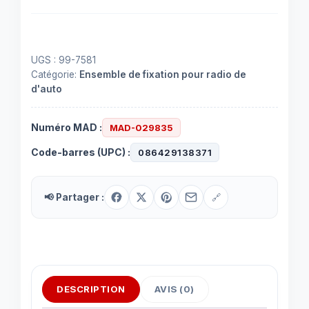
radio
modèles
FRONTIER
UGS :
99-7581
/
Catégorie:
Ensemble de fixation pour radio de
PATHFINDER
d'auto
/
XTERRA
Numéro MAD :
MAD-029835
2005-
2013
Code-barres (UPC) :
086429138371
📢 Partager :
🔗
DESCRIPTION
AVIS (0)