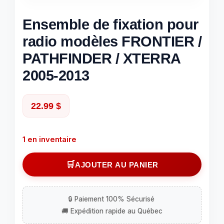
Ensemble de fixation pour
radio modèles FRONTIER /
PATHFINDER / XTERRA
2005-2013
22.99
$
1 en inventaire
quantité
AJOUTER AU PANIER
de
Ensemble
de
fixation
pour