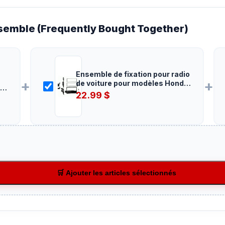
emble (Frequently Bought Together)
Ensemble de fixation pour radio
+
+
de voiture pour modèles Honda
et Acura 1989 à 2006 multi kit
22.99
$
🛒 Ajouter les articles sélectionnés