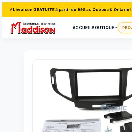
⚡ Livraison GRATUITE à partir de 99$ au Québec & Ontario !
ACCUEIL
BOUTIQUE
PRO
▼