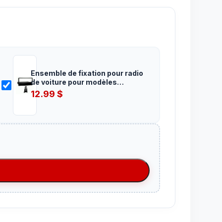
Ensemble de fixation pour radio
de voiture pour modèles
COUGAR 1999 à 2002 et FOCUS
12.99
$
2000 à 2004. Simple din