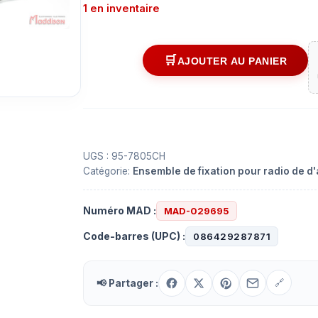
1 en inventaire
AJOUTER AU PANIER
quantité
de
Ensemble
de
fixation
pour
UGS :
95-7805CH
Catégorie:
Ensemble de fixation pour radio de d
radio
Acura
TSX
Numéro MAD :
MAD-029695
2009-
Code-barres (UPC) :
086429287871
2014
(Sans
NAV)
📢 Partager :
🔗
din