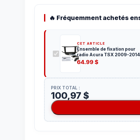
🔥 Fréquemment achetés ens
CET ARTICLE
Ensemble de fixation pour
radio Acura TSX 2009-2014
(Sans NAV) din
64.99
$
PRIX TOTAL :
100,97 $