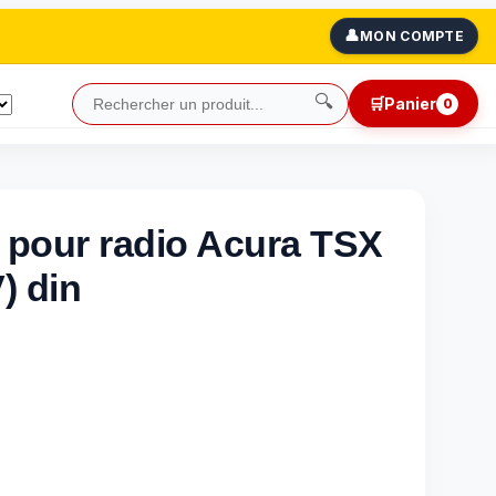
👤
MON COMPTE
🔍
🛒
Panier
0
 pour radio Acura TSX
) din