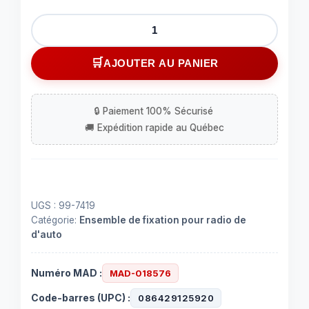
quantité
de
Ensemble
AJOUTER AU PANIER
de
fixation
de
radio
de
voiture
pour
modèle
UGS :
99-7419
Nissan
Catégorie:
Ensemble de fixation pour radio de
Altama
d'auto
2005-
2006.
Numéro MAD :
MAD-018576
Code-barres (UPC) :
086429125920