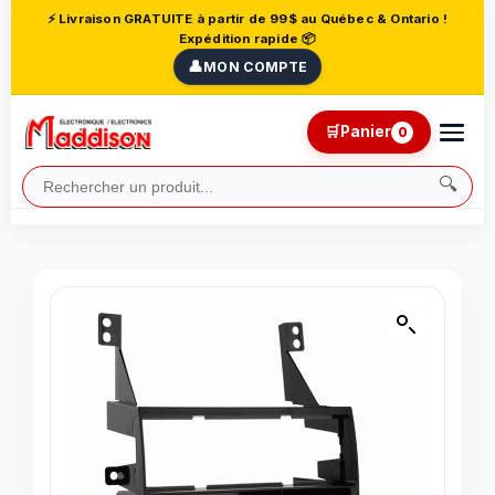
⚡ Livraison GRATUITE à partir de 99$ au Québec & Ontario !
Expédition rapide 📦
👤
MON COMPTE
🛒
Panier
0
🔍