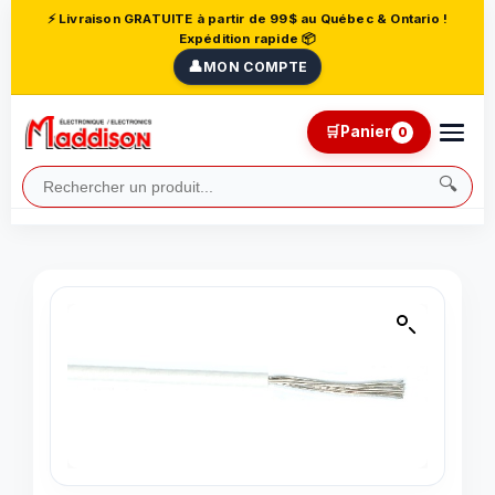
⚡ Livraison GRATUITE à partir de 99$ au Québec & Ontario !
Expédition rapide 📦
👤
MON COMPTE
🛒
Panier
0
🔍