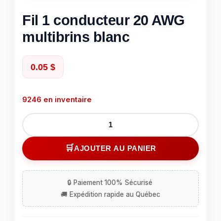
Fil 1 conducteur 20 AWG
multibrins blanc
0.05
$
9246 en inventaire
quantité
de
Fil
AJOUTER AU PANIER
1
conducteur
20
AWG
multibrins
blanc