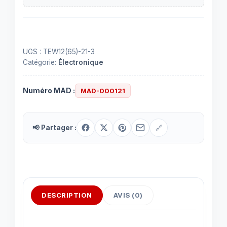
multibrins
rouge
UGS :
TEW12(65)-21-3
Catégorie:
Électronique
Numéro MAD :
MAD-000121
📢 Partager :
🔗
DESCRIPTION
AVIS (0)