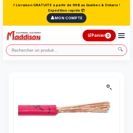
⚡ Livraison GRATUITE à partir de 99$ au Québec & Ontario !
Expédition rapide 📦
👤
MON COMPTE
🛒
Panier
0
🔍