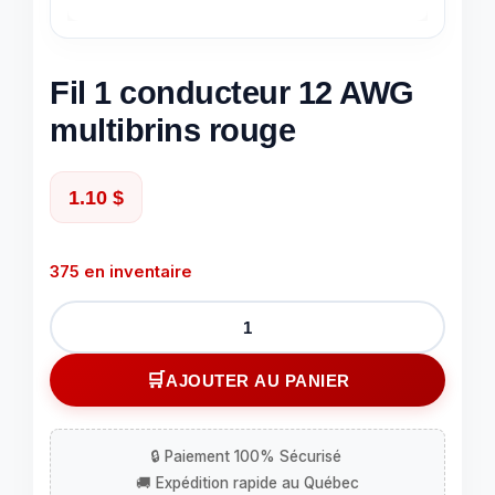
Fil 1 conducteur 12 AWG
multibrins rouge
1.10
$
375 en inventaire
quantité
de
Fil
AJOUTER AU PANIER
1
conducteur
12
AWG