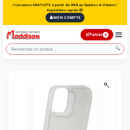
⚡ Livraison GRATUITE à partir de 99$ au Québec & Ontario !
Expédition rapide 📦
👤
MON COMPTE
🛒
Panier
0
🔍