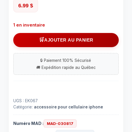
6.99
$
1 en inventaire
quantité
AJOUTER AU PANIER
de
Étui
pour
iphone
12
pro
max
clair
UGS :
EK067
Catégorie:
accessoire pour cellulaire iphone
Numéro MAD :
MAD-030817