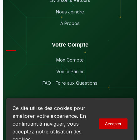
Livraison & Retours
Nous Joindre
À Propos
Votre Compte
Mon Compte
Voir le Panier
FAQ - Foire aux Questions
Ce site utilise des cookies pour
améliorer votre expérience. En
© 2026
Maddison Électronique Inc.
Tous droits réservés.
continuant à naviguer, vous
Accepter
Politique de confidentialité & Cookies
|
Conditions d'utilisation
acceptez notre utilisation des
Numéro d'entreprise du Québec (NEQ) :
1144606069
• TPS :
R138919030RT0001 • TVQ : 10-1702-3051TQ0001
cookies.