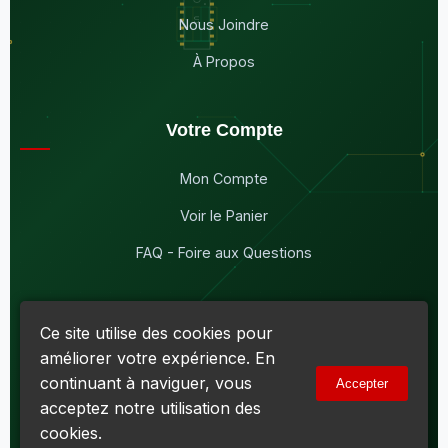
Nous Joindre
À Propos
Votre Compte
Mon Compte
Voir le Panier
FAQ - Foire aux Questions
Ce site utilise des cookies pour
améliorer votre expérience. En
© 2026
Maddison Électronique Inc.
Tous droits réservés.
continuant à naviguer, vous
Accepter
Politique de confidentialité & Cookies
|
Conditions d'utilisation
acceptez notre utilisation des
Numéro d'entreprise du Québec (NEQ) :
1144606069
• TPS :
R138919030RT0001 • TVQ : 10-1702-3051TQ0001
cookies.