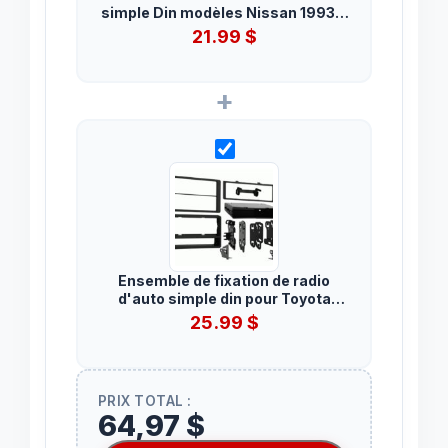
simple Din modèles Nissan 1993 à
2004. Multi-kit.
21.99
$
+
Ensemble de fixation de radio
d'auto simple din pour Toyota
Matrix et Pontiac Vibe 2003 à 2008
25.99
$
PRIX TOTAL :
64,97 $