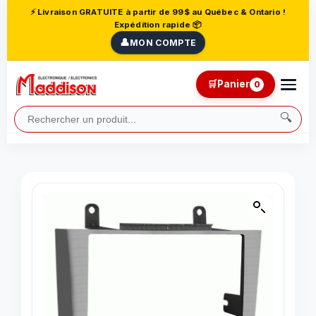
⚡ Livraison GRATUITE à partir de 99$ au Québec & Ontario !
Expédition rapide 📦
👤
MON COMPTE
🛒
Panier
0
🔍