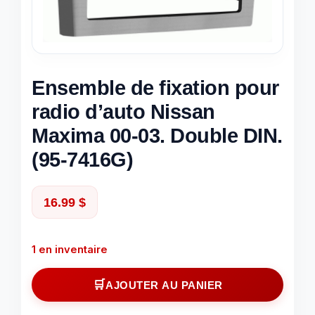
Ensemble de fixation pour
radio d’auto Nissan
Maxima 00-03. Double DIN.
(95-7416G)
16.99
$
1 en inventaire
quantité
AJOUTER AU PANIER
de
Ensemble