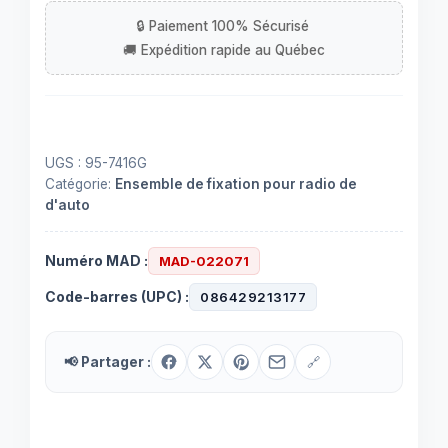
de
fixation
pour
radio
d'auto
Nissan
UGS :
95-7416G
Maxima
Catégorie:
Ensemble de fixation pour radio de
00-
d'auto
03.
Double
Numéro MAD :
MAD-022071
DIN.
(95-
Code-barres (UPC) :
086429213177
7416G)
📢 Partager :
🔗